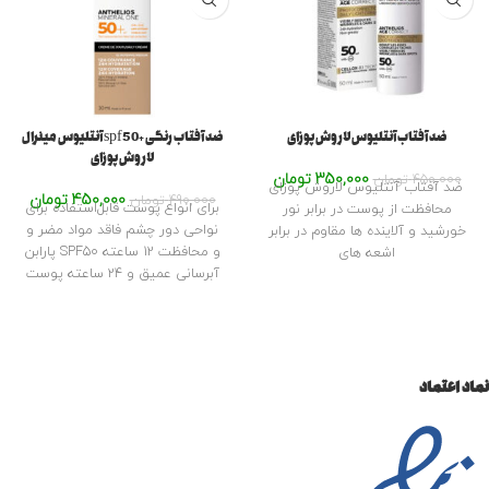
ضد آفتاب آنتلیوس لاروش پوزای
ضد آفتاب رنگی +spf50 آنتلیوس مینرال
لاروش پوزای
350,000
تومان
450,000
تومان
ضد آفتاب آنتلیوس لاروش پوزای
450,000
تومان
490,000
تومان
برای انواع پوست قابل‌استفاده برای
محافظت از پوست در برابر نور
نواحی دور چشم فاقد مواد مضر و
خورشید و آلاینده ها مقاوم در برابر
پارابن SPF50 و محافظت 12 ساعته
اشعه های
آبرسانی عمیق و ۲۴ ساعته پوست
بافت سبک و زود جذب بدون ایجاد
احساس سنگینی ایجاد رد سفید روی
پوست بدون ایجاد حساسیت تست
شده برای آلرژی
نماد اعتماد