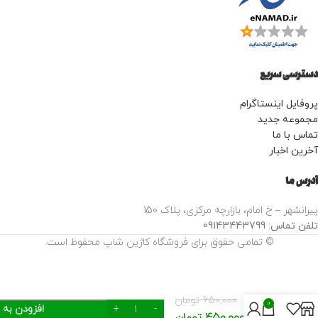
دسترسی سریع
پروفایل اینستاگرام
مجموعه جدید
تماس با ما
آخرین اخبار
آدرس ما
پیرانشهر – خ امام، بازارچه مرکزی، پلاک 150
تلفن تماس: 09143443799
© تمامی حقوق برای فروشگاه کاژین شاپ محفوظ است.
کرم ضد
آفتاب
650,000
تومان
کلینیک
0
افزودن به 
سولار