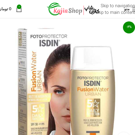
Skip to navigation
0
منو
0
تومان
Skip to main content
-4%