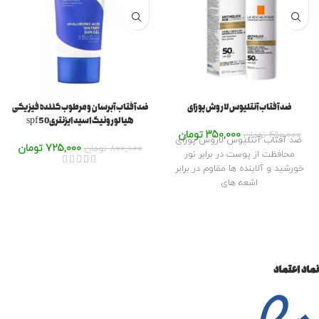
ضد آفتاب آنتلیوس لاروش پوزای
ضد آفتاب آبرسان ومرطوب کننده فیزیکی
هیالورونیک اسید ایزنتریspf50
350,000
تومان
450,000
تومان
ضد آفتاب آنتلیوس لاروش پوزای
725,000
تومان
800,000
تومان
محافظت از پوست در برابر نور
خورشید و آلاینده ها مقاوم در برابر
اشعه های
نماد اعتماد