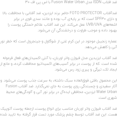
ضد افتاب ISDN مدل Fusion Water Urban با اس پی اف 30
ضدآفتاب FOTO PROTECTOR حاضر برند ایزدین، ضد آفتابی با محافظت بالا
و دارای SPF30 است که بر پایه‌ی آب بوده و مانند سدی قوی در برابر
اشعه‌های UVB/UVA عمل می‌کند. این ضد آفتاب علائم خستگی پوست را
بهبود داده و موجب طراوت و درخشندگی آن می‌شود.
عصاره زنجیبل موجود در این کرم غنی از شوگاول و جینجرول است که خطر نور
آبی را کاهش می‌دهد.
ضد آفتاب ایزیدین مدل فیوژن واتر اوربان، با آنتی اکسیدان‌های فعال فرموله
شده است .که از پوست در برابر آسیب‌های اکسیداتیو محافظت کرده، و مانع از
ایجاد لک، تیرگی و پیری زود رس می‌شود.
این محصول بافتی فوق‌العاده سبک داشته، به سرعت جذب پوست می‌شود. و
آثار سفیدی و چسبندگی روی پوست به جای نمی‌گذارد. ضد آفتاب Fusion
Water Urban ایزدین، محافظی ایده‌آل در برابر نور آبی و آلودگی‌های محیط
شهری است.
ضد آفتاب فیوژن واتر اوربان مناسب برای انواع پوست، ازجمله پوست آتوپیک
هست. این ضد آفتاب توسط چشم پزشک مورد تست قرار گرفته ،به تایید شده