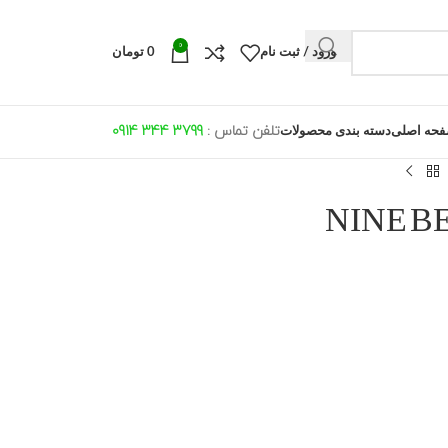
0
ورود / ثبت نام
0
تومان
تلفن تماس :
799 344 0914
3
حه اصلی
دسته بندی محصولات