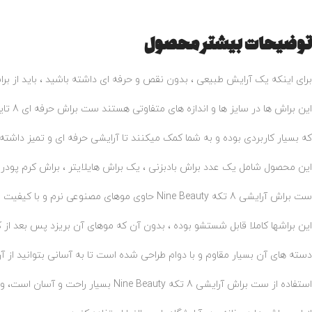
توضیحات بیشتر محصول
برای اینکه یک آرایش طبیعی ، بدون نقص و حرفه ای داشته باشید ، باید از ب
این براش ها در سایز ها و اندازه های متفاوتی هستند ست براش حرفه ای 8 تایی Nine Beauty دارای 8 عدد براش با اندازه و سایز مختلف می باشد .
که بسیار کاربردی بوده و به شما کمک میکنند تا آرایشی حرفه ای و تمیز داشته 
این محصول شامل یک عدد براش بادبزنی ، یک براش هایلایتر ، براش کرم پودر ،
ست براش آرایشی 8 تکه Nine Beauty حاوی موهای مصنوعی نرم و با کیفیت میباشد که از لطافت و تراکم بالایی برخوردارند.
این براشها کاملا قابل شستشو بوده ، بدون آن که موهای آن بریزد پس بعد از ک
دسته های آن بسیار مقاوم و با دوام طراحی شده است تا به آسانی بتوانید از آ
استفاده از ست براش آرایشی 8 تکه Nine Beauty بسیار راحت و آسان است، و برای افراد هم مبتدی و هم حرفه ای کاملا مناسب بوده و میتوانید