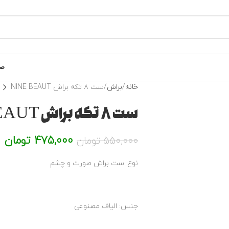
صف
خانه
براش
ست ۸ تکه براش NINE BEAUT
ست ۸ تکه براش NINE BEAUT
475,000
تومان
550,000
تومان
نوع: ست براش صورت و چشم
جنس: الیاف مصنوعی