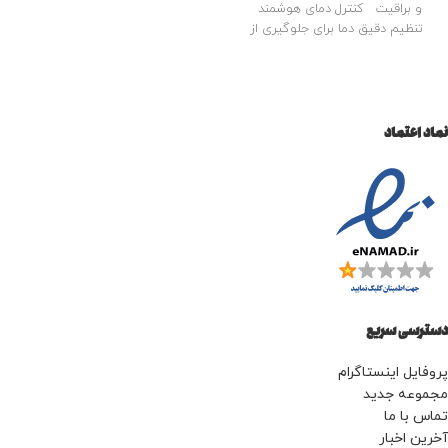
و براقیت کنترل دمای هوشمند
112
رنگ : ترکیب مشکی و صورتی
تنظیم دقیق دما برای جلوگیری از
کارایی : مخصوص صاف کردن موهای
آسیب به مو نمایشگر دیجیتال
سر
قابل استفاده برای موهای کوتاه و
بلند
مناسب انواع مو
صاف کردن موی
سر از کف
جنس دندانه ها : سرامیک
دارای صفحه پهن
بدون آسیب زدن به
نماد اعتماد
موها
قابلیت تنظیم دما : دارد
بیشینه
دما : 450 درجه سانتی گراد
دکمه
افزایش/کاهش دما
دکمه خاموش/
روشن
پنل دیجیتالی
سیم گردان :
دارد
حلقه آویز : دارد
کیفیت درجه
یک
تکنولوژی تولید یون منفی
خوش
دست
بدنه محکم و نشکن
استاندارد CE اروپا
قابل استفاده سالنی
و خانگی
دسترسی سریع
پروفایل اینستاگرام
مجموعه جدید
تماس با ما
آخرین اخبار