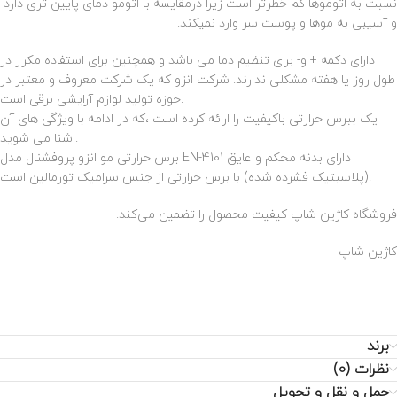
نسبت به اتوموها کم خطرتر است زیرا درمقایسه با اتومو دمای پایین تری دارد
و آسیبی به موها و پوست سر وارد نمیکند.
دارای دکمه + و- برای تنظیم دما می باشد و همچنین برای استفاده مکرر در
طول روز یا هفته مشکلی ندارند. شرکت انزو که یک شرکت معروف و معتبر در
حوزه تولید لوازم آرایشی برقی است.
یک ببرس حرارتی باکیفیت را ارائه کرده است ،که در ادامه با ویژگی های آن
اشنا می شوید.
برس حرارتی مو انزو پروفشنال مدل EN-4101 دارای بدنه‌ محکم و عایق
(پلاسبتیک فشرده شده) با برس حرارتی از جنس سرامیک تورمالین است.
فروشگاه کاژین شاپ کیفیت محصول را تضمین می‌کند.
کاژین شاپ
برند
نظرات (0)
حمل و نقل و تحویل