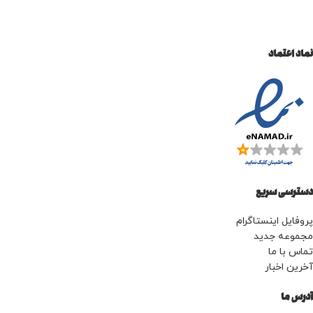
خشک کردن و فر کردن است. تجربه
سالنی دارای بخور سرد و گرم با
ای جامع به شما می دهد سیم بلند
برای استفاده آسان شانه های تخریب
ناپذیر و مقاوم در برابر حرارت
نماد اعتماد
دسترسی سریع
پروفایل اینستاگرام
مجموعه جدید
تماس با ما
آخرین اخبار
آدرس ما