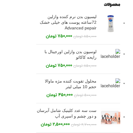
محصولات
لیسیون بدن نرم کننده وازلین
72ساعته پوست های خیلی خشک
Advanced pepair
750,000
تومان
850,000
تومان
لوسیون بدن وازلین اورجینال با
رایحه کاکائو
750,000
تومان
850,000
تومان
محلول تقویت کننده مژه ماوالا
حجم 10 میلی لیتر
450,000
تومان
500,000
تومان
ست سه عدد کلینیک شامل آبرسان
و دور چشم و اسپری آپ
2,500,000
تومان
2,700,000
تومان