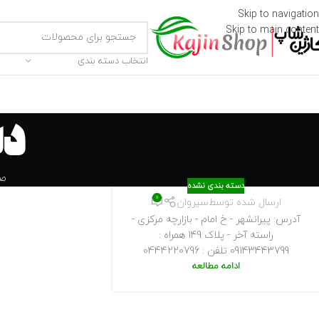
Skip to navigation
Skip to main content
انتخاب دسته بندی
دس
صف
دسته بندی نشده
0
ارسال شده توسط
سیروان
آدرس: پیرانشهر - خ امام - بازارچه مرکزی -
راسته آخر - پلاک 149 همراه :
09143443799 تلفن : 0444220796
ادامه مطالعه