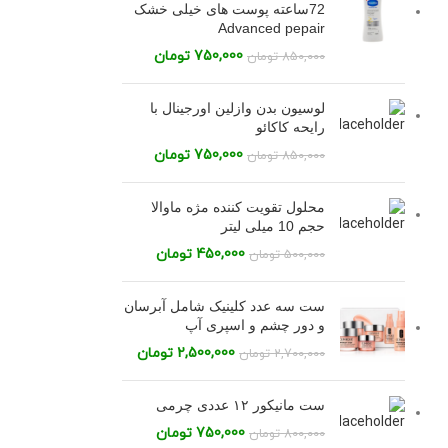
72ساعته پوست های خیلی خشک
Advanced pepair
750,000
تومان
850,000
تومان
لوسیون بدن وازلین اورجینال با
رایحه کاکائو
750,000
تومان
850,000
تومان
محلول تقویت کننده مژه ماوالا
حجم 10 میلی لیتر
450,000
تومان
500,000
تومان
ست سه عدد کلینیک شامل آبرسان
و دور چشم و اسپری آپ
2,500,000
تومان
2,700,000
تومان
ست مانیکور ۱۲ عددی چرمی
750,000
تومان
800,000
تومان