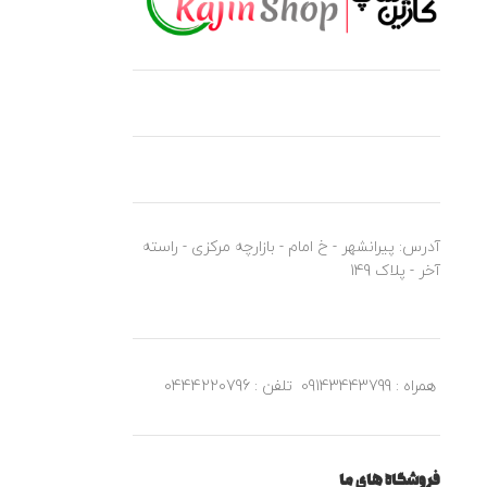
آدرس: پیرانشهر - خ امام - بازارچه مرکزی - راسته
آخر - پلاک 149
همراه : 09143443799
تلفن : 0444220796
فروشگاه های ما