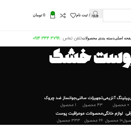
0
ورود / ثبت نام
0
تومان
تلفن تماس :
799 344 0914
3
حه اصلی
دسته بندی محصولات
 پوست خشک
پیلینگ آنزیمی
تجهیزات سالنی
جوانساز ضد چروک
0 محصول
43 محصول
1 محصول
رقی
لوازم خانگی
محصولات مو
مراقبت پوست
10 محصول
66 محصول
333 محصول