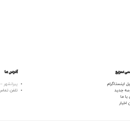
ی سریع
آدرس ما
ل اینستاگرام
پیرانشهر – خ
عه جدید
تلفن تماس: 43443799
با ما
 اخبار