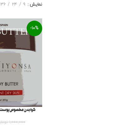
نمایش
9
24
36
-10%
کره بدن مخصوص پوست 
1,000,000
توما