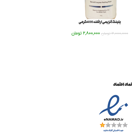
پلینگ آنزیمی ارفلند 400گرمی
2,800,000
تومان
3,000,000
تومان
نماد اعتماد