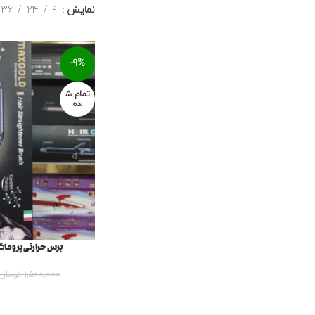
نمایش
9
24
36
-9%
تمام ش
ده
برس حرارتی پروماکس گل
1,500,000
تومان