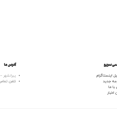
ی سریع
آدرس ما
ل اینستاگرام
پیرانشهر – خ
عه جدید
تلفن تماس: 43443799
با ما
 اخبار