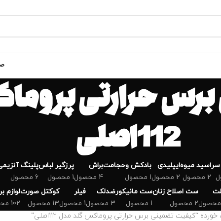
صف
برس حرارتی پروما
112اصلی
سر
اسید میوه
ایپلیدی
بادکش وحجامت
براش
پرزگیر لباس
پلینگ آنزیمی
2 محصول
2 محصول
1 محصول
4 محصول
1 محصول
6 محصول
لت
ست اصلاح زنان
ست مانیکور
ضدلک
فیلر
کوکتل صورت
لوازم ب
2 محصول
1 محصول
3 محصول
1 محصول
13 محصول
102 محصول
ده “کیفیت تضمینی برس حرارتی پروماکس گلد مدل 112اصلی”