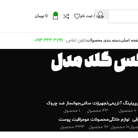
0
ورود / ثبت نام
0
تومان
تلفن تماس :
799 344 0914
3
حه اصلی
دسته بندی محصولات
کس گلد مدل
پیلینگ آنزیمی
تجهیزات سالنی
جوانساز ضد چروک
0 محصول
43 محصول
1 محصول
رقی
لوازم خانگی
محصولات مو
مراقبت پوست
10 محصول
66 محصول
333 محصول