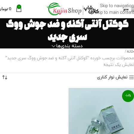
Skip to navigation
0
منو
0
تومان
Skip to main content
کوکتل آنتی آکنه و ضد جوش ووگ
سری جدید
دسته بندی‌ها
خانه
محصولات برچسب خورده “کوکتل آنتی آکنه و ضد جوش ووگ سری جدید”
نمایش یک نتیجه
نمایش نوار کناری
-10%