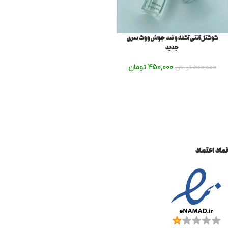
کوکتل آنتی آکنه و ضد جوش ووگ سری
جدید
450,000
تومان
500,000
تومان
نماد اعتماد