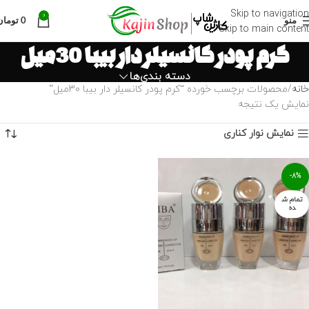
Skip to navigation
0
منو
0
تومان
Skip to main content
کرم پودر کانسیلر دار بیبا 30میل
دسته بندی‌ها
خانه
محصولات برچسب خورده “کرم پودر کانسیلر دار بیبا 30میل”
نمایش یک نتیجه
نمایش نوار کناری
-8%
تمام ش
ده