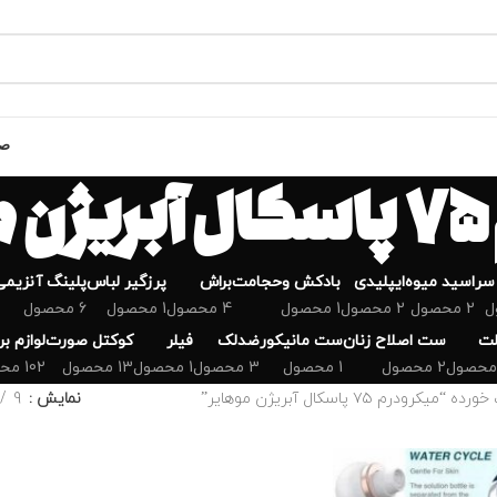
صف
ر
سر
اسید میوه
ایپلیدی
بادکش وحجامت
براش
پرزگیر لباس
پلینگ آنزیمی
2 محصول
2 محصول
1 محصول
4 محصول
1 محصول
6 محصول
لت
ست اصلاح زنان
ست مانیکور
ضدلک
فیلر
کوکتل صورت
لوازم ب
2 محصول
1 محصول
3 محصول
1 محصول
13 محصول
102 محصول
رم ۷۵ پاسکال آبریژن موهایر”
نمایش
9