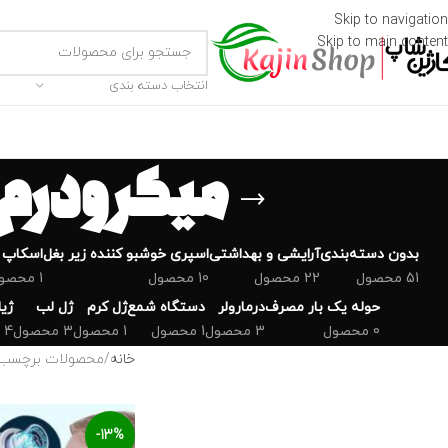
Skip to navigation
Skip to main content
انتخاب دسته بندی
میکرودرم ۷۵ پاسکال آبریژن موهای
بدون دسته‌بندی
‌آرایشی و بهداشتی
اسپری خوشبو کننده زیر بغل
اسکاپ 
51 محصول
22 محصول
10 محصول
1 محصول
حوله یک بار مصرف
درمارولر
دستگاه شمع
ژل کرم
ژل لب
ژی
0 محصول
3 محصول
1 محصول
1 محصول
3 محصول
4 محصول
خانه
محصولات برچسب خورده “میکرود
-13%