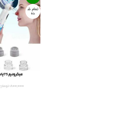
تمام ش
ده
میکرودرم 75پاسکال آبریژن (آبلونا)
800,000
تومان