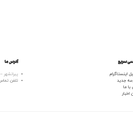
ی سریع
آدرس ما
ل اینستاگرام
پیرانشهر – خ
عه جدید
تلفن تماس: 43443799
با ما
 اخبار