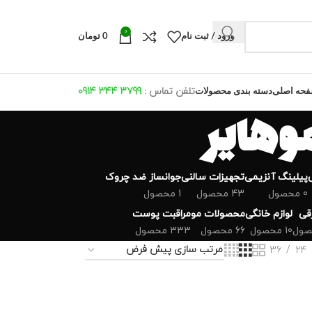
0
ورود / ثبت نام
0
تومان
تلفن تماس :
799 344 0914
3
حه اصلی
دسته بندی محصولات
پیلینگ آنزیمی
تجهیزات سالنی
جوانساز ضد چروک
0 محصول
43 محصول
1 محصول
رقی
لوازم خانگی
محصولات مو
مراقبت پوست
10 محصول
66 محصول
333 محصول
36
24