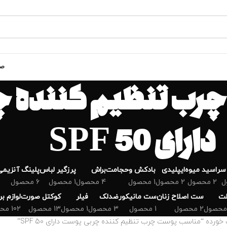
صف
رب تنظیم کننده 
دارای SPF 50
سر
اسید میوه
ایپلیدی
بادکش وحجامت
براش
پرزگیر لباس
پلینگ آنزیمی
2 محصول
2 محصول
1 محصول
4 محصول
1 محصول
6 محصول
لت
ست اصلاح زنان
ست مانیکور
ضدلک
فیلر
کوکتل صورت
لوازم ب
2 محصول
1 محصول
3 محصول
1 محصول
13 محصول
102 محصول
رده “مناسب پوست چرب تنظیم کننده چربی پوست دارای SPF 50”