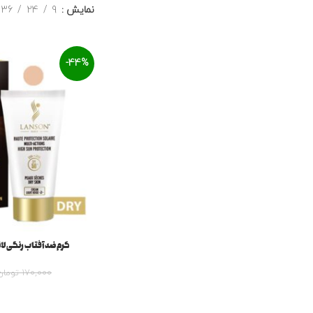
نمایش
9
24
36
-44%
کرم ضد آفتاب رنگی لانسون PF 50
170,000
تومان