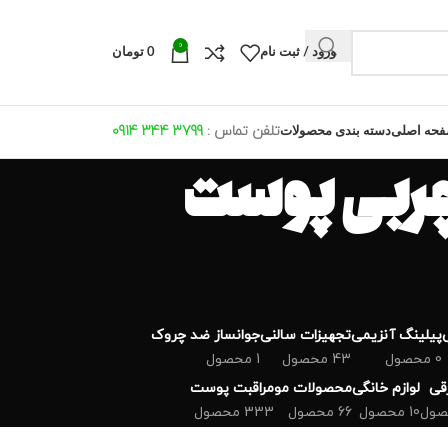
0
ورود / ثبت نام
0
تومان
تلفن تماس :
799 344 0914
3
حه اصلی
دسته بندی محصولات
چربی پوست
پیلینگ آنزیمی
تجهیزات سالنی
جوانساز ضد چروک
0 محصول
43 محصول
1 محصول
رقی
لوازم خانگی
محصولات مو
مراقبت پوست
10 محصول
66 محصول
333 محصول