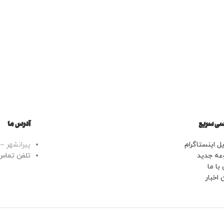
ی سریع
آدرس ما
ل اینستاگرام
پیرانشهر – خ
عه جدید
تلفن تماس: 43443799
با ما
 اخبار