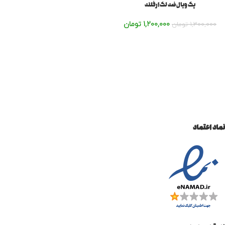
پک ویال ضد لک ارفلند
1,200,000
تومان
1,300,000
تومان
نماد اعتماد