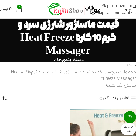
Skip to navigation
0
منو
0
تومان
Skip to main content
قیمت ماساژور شارژی سرد و
گرم10کاره Heat Freeze
Massager
دسته بندی‌ها
خانه
محصولات برچسب خورده “قیمت ماساژور شارژی سرد و گرم10کاره Heat
Freeze Massager”
نمایش یک نتیجه
نمایش نوار کناری
-4%
تمام ش
ده