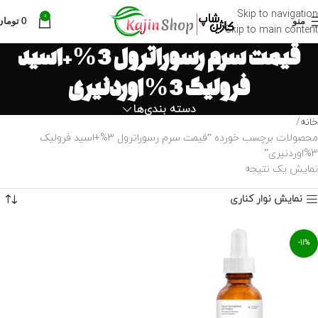
Skip to navigation
0
منو
0
تومان
Skip to main content
قیمت سرم رسوراترول 3%+اسید
فرولیک 3%اوردنیری
دسته بندی‌ها
خانه
محصولات برچسب خورده “قیمت سرم رسوراترول 3%+اسید فرولیک
3%اوردنیری”
نمایش یک نتیجه
نمایش نوار کناری
-11%