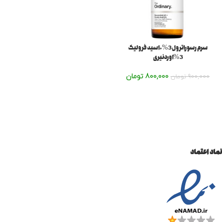
سرم رسوراترول 3%+اسید فرولیک
3%اوردنیری
800,000
تومان
900,000
تومان
نماد اعتماد