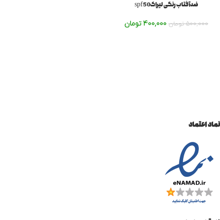
ضدآفتاب رنگی لیراکspf50
400,000
تومان
500,000
تومان
نماد اعتماد