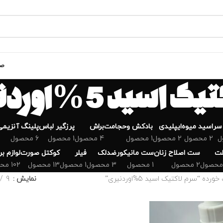
صف
اسید 5%اوردنیری
سر
اسید میوه
ایپلیدی
بادکش وحجامت
براش
پرزگیر لباس
پلینگ آنزیمی
2 محصول
2 محصول
1 محصول
4 محصول
1 محصول
6 محصول
لت
ست اصلاح زنان
ست مانیکور
ضدلک
فیلر
کوکتل صورت
لوازم ب
2 محصول
1 محصول
3 محصول
1 محصول
13 محصول
102 محصول
 “سرم لاکتیک اسید 5%اوردنیری”
نمایش
9