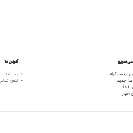
ی سریع
آدرس ما
ل اینستاگرام
پیرانشهر – خ
عه جدید
تلفن تماس: 43443799
با ما
 اخبار