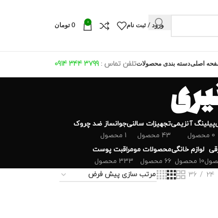
0
ورود / ثبت نام
0
تومان
تلفن تماس :
799 344 0914
3
حه اصلی
دسته بندی محصولات
پیلینگ آنزیمی
تجهیزات سالنی
جوانساز ضد چروک
0 محصول
43 محصول
1 محصول
رقی
لوازم خانگی
محصولات مو
مراقبت پوست
10 محصول
66 محصول
333 محصول
36
24