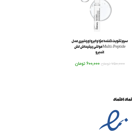
سرم تقویت کننده مژه و ابرو اوردنیری مدل
Multi-Peptideمولتی پیتیداش لش
اندبرو
600,000
تومان
750,000
تومان
نماد اعتماد