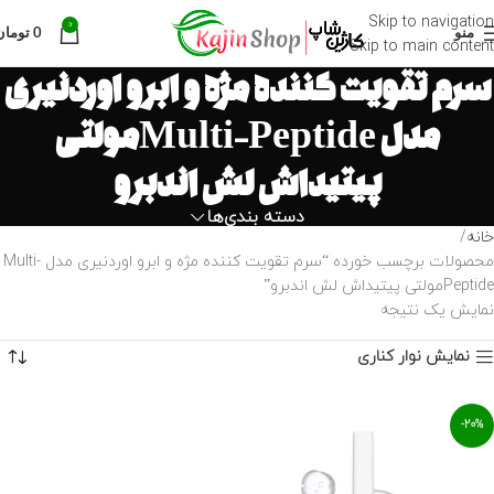
Skip to navigation
0
منو
0
تومان
Skip to main content
سرم تقویت کننده مژه و ابرو اوردنیری
مدل Multi-Peptideمولتی
پیتیداش لش اندبرو
دسته بندی‌ها
خانه
محصولات برچسب خورده “سرم تقویت کننده مژه و ابرو اوردنیری مدل Multi-
Peptideمولتی پیتیداش لش اندبرو”
نمایش یک نتیجه
نمایش نوار کناری
-20%