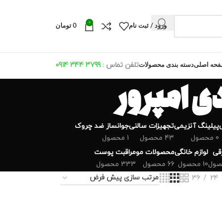
0
ورود / ثبت نام
0
تومان
تلفن تماس :
799 344 0914
3
حه اصلی
دسته بندی محصولات
 امپرور
پیلینگ آنزیمی
تجهیزات سالنی
جوانساز ضد چروک
0 محصول
43 محصول
1 محصول
رقی
لوازم خانگی
محصولات مو
مراقبت پوست
10 محصول
66 محصول
333 محصول
36
24