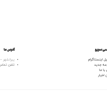
ی سریع
آدرس ما
ل اینستاگرام
پیرانشهر – خ
عه جدید
تلفن تماس: 43443799
با ما
 اخبار