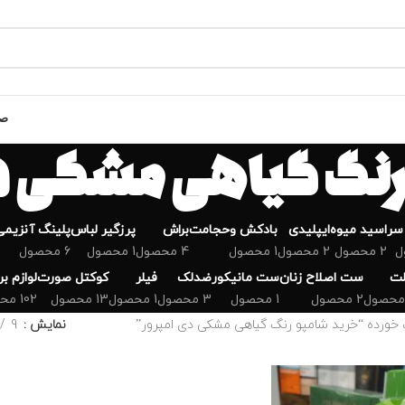
صف
رنگ گیاهی مشکی دی
سر
اسید میوه
ایپلیدی
بادکش وحجامت
براش
پرزگیر لباس
پلینگ آنزیمی
2 محصول
2 محصول
1 محصول
4 محصول
1 محصول
6 محصول
لت
ست اصلاح زنان
ست مانیکور
ضدلک
فیلر
کوکتل صورت
لوازم ب
2 محصول
1 محصول
3 محصول
1 محصول
13 محصول
102 محصول
ورده “خرید شامپو رنگ گیاهی مشکی دی امپرور”
نمایش
9