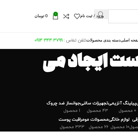
0
ورود / ثبت نام
0
تومان
تلفن تماس :
799 344 0914
3
حه اصلی
دسته بندی محصولات
ست ایجاد می
پیلینگ آنزیمی
تجهیزات سالنی
جوانساز ضد چروک
0 محصول
43 محصول
1 محصول
رقی
لوازم خانگی
محصولات مو
مراقبت پوست
10 محصول
66 محصول
333 محصول