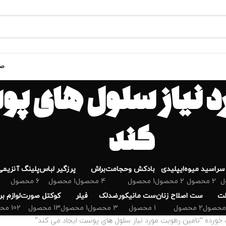
صف
د نیاز سلول های پو
کند
سر
اسید میوه
ایپلیدی
بادکش وحجامت
براش
پرزگیر لباس
پلینگ آنزیمی
2 محصول
2 محصول
1 محصول
4 محصول
1 محصول
6 محصول
لت
ست اصلاح زنان
ست مانیکور
ضدلک
فیلر
کوکتل صورت
لوازم ب
2 محصول
1 محصول
3 محصول
1 محصول
13 محصول
102 محصول
رده “تامین رطوبت مورد نیاز سلول های پوست ایجاد می کند”