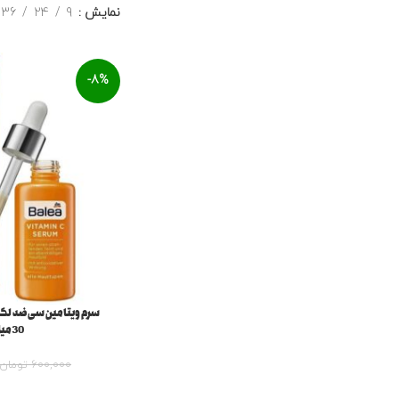
نمایش
9
24
36
-8%
سرم ویتامین سی ضد لک 
30میل Balea
600,000
تومان