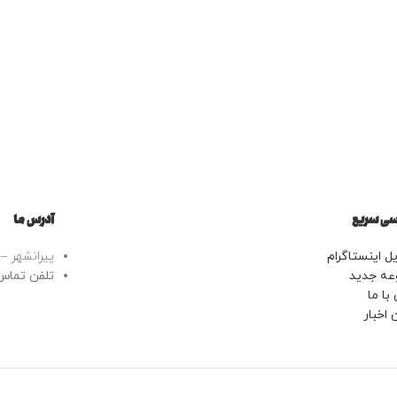
ی سریع
آدرس ما
ل اینستاگرام
پیرانشهر – خ
عه جدید
تلفن تماس: 43443799
با ما
 اخبار