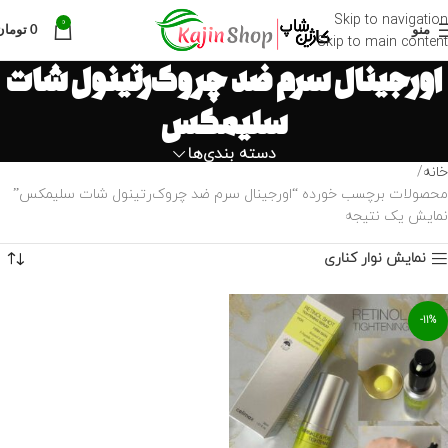
Skip to navigation
0
منو
0
تومان
Skip to main content
اورجینال سرم ضد چروک‌رتینول شات
سلیمکس
دسته بندی‌ها
خانه
محصولات برچسب خورده “اورجینال سرم ضد چروک‌رتینول شات سلیمکس”
نمایش یک نتیجه
نمایش نوار کناری
-11%