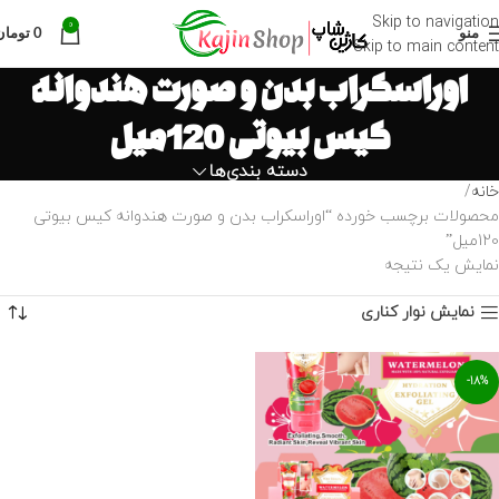
Skip to navigation
0
منو
0
تومان
Skip to main content
اوراسکراب بدن و صورت هندوانه
کیس بیوتی 120میل
دسته بندی‌ها
خانه
محصولات برچسب خورده “اوراسکراب بدن و صورت هندوانه کیس بیوتی
120میل”
نمایش یک نتیجه
نمایش نوار کناری
-18%