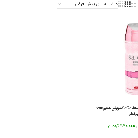
اسپری بدن زنانه امپر مدل ساگا SaGa صورتی حجم 200
 لیتر
570,000
تومان
ن