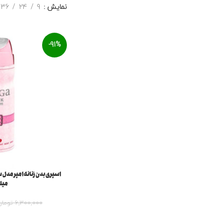
نمایش
9
24
36
-91%
میلی
6,300,000
توما