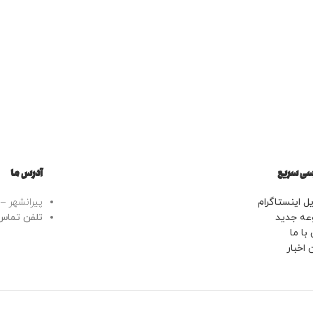
ی سریع
آدرس ما
ل اینستاگرام
پیرانشهر – خ
عه جدید
تلفن تماس: 43443799
با ما
 اخبار