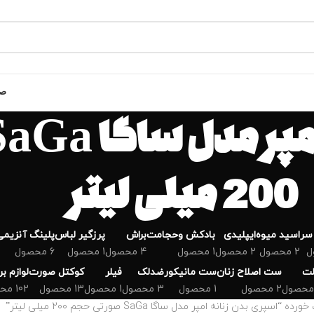
صف
200 میلی لیتر
سر
اسید میوه
ایپلیدی
بادکش وحجامت
براش
پرزگیر لباس
پلینگ آنزیمی
2 محصول
2 محصول
1 محصول
4 محصول
1 محصول
6 محصول
لت
ست اصلاح زنان
ست مانیکور
ضدلک
فیلر
کوکتل صورت
لوازم ب
2 محصول
1 محصول
3 محصول
1 محصول
13 محصول
102 محصول
ی بدن زنانه امپر مدل ساگا SaGa صورتی حجم 200 میلی لیتر”