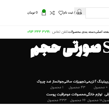
0
ورود / ثبت نام
0
تومان
تلفن تماس :
799 344 0914
3
حه اصلی
دسته بندی محصولات
اسپری بدن زنانه امپر مدل ساگا SaGa صورتی حجم
پیلینگ آنزیمی
تجهیزات سالنی
جوانساز ضد چروک
0 محصول
43 محصول
1 محصول
رقی
لوازم خانگی
محصولات مو
مراقبت پوست
10 محصول
66 محصول
333 محصول