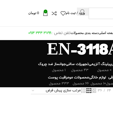
0
ورود / ثبت نام
0
تومان
تلفن تماس :
799 344 0914
3
حه اصلی
دسته بندی محصولات
پیلینگ آنزیمی
تجهیزات سالنی
جوانساز ضد چروک
0 محصول
43 محصول
1 محصول
رقی
لوازم خانگی
محصولات مو
مراقبت پوست
10 محصول
66 محصول
333 محصول
36
24