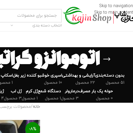
Skip to navigation
Skip to main content
انتخاب دسته بندی
اتو‌موانزو‌ کراتینه ENZO مدل 8AS
بدون دسته‌بندی
‌آرایشی و بهداشتی
اسپری خوشبو کننده زیر بغل
اسکاپ 
51 محصول
22 محصول
10 محصول
1 محصول
حوله یک بار مصرف
درمارولر
دستگاه شمع
ژل کرم
ژل لب
ژی
0 محصول
3 محصول
1 محصول
1 محصول
3 محصول
4 محصول
خانه
محصولات برچسب خورده “اتو‌
-8%