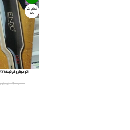
تمام ش
ده
اتو‌موانزو‌ کراتینه ENZO مدل EN-3118AS
1,900,000
تومان