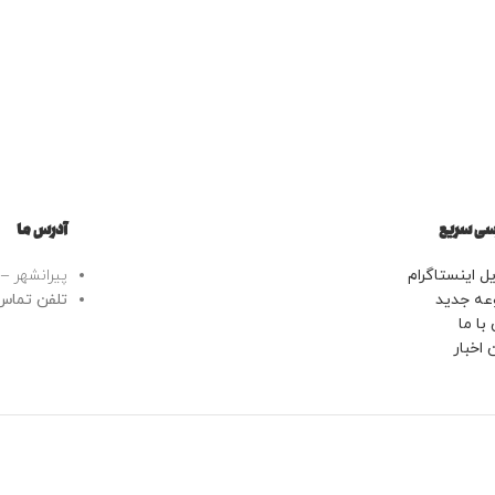
ی سریع
آدرس ما
ل اینستاگرام
پیرانشهر – خ
عه جدید
تلفن تماس: 43443799
با ما
 اخبار