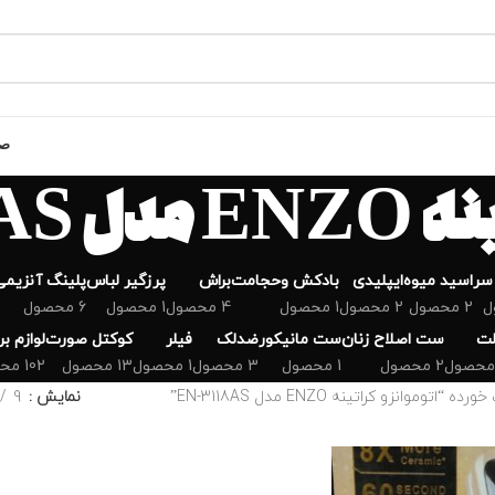
صف
EN-311
سر
اسید میوه
ایپلیدی
بادکش وحجامت
براش
پرزگیر لباس
پلینگ آنزیمی
2 محصول
2 محصول
1 محصول
4 محصول
1 محصول
6 محصول
لت
ست اصلاح زنان
ست مانیکور
ضدلک
فیلر
کوکتل صورت
لوازم ب
2 محصول
1 محصول
3 محصول
1 محصول
13 محصول
102 محصول
موانزو‌ کراتینه ENZO مدل EN-3118AS”
نمایش
9