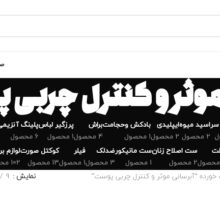
صف
موثر و کنترل چربی
سر
اسید میوه
ایپلیدی
بادکش وحجامت
براش
پرزگیر لباس
پلینگ آنزیمی
2 محصول
2 محصول
1 محصول
4 محصول
1 محصول
6 محصول
لت
ست اصلاح زنان
ست مانیکور
ضدلک
فیلر
کوکتل صورت
لوازم ب
2 محصول
1 محصول
3 محصول
1 محصول
13 محصول
102 محصول
ورده “آبرسانی موثر و کنترل چربی پوست”
نمایش
9