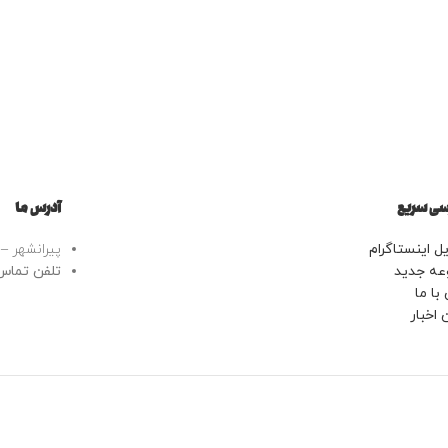
ی سریع
آدرس ما
ل اینستاگرام
پیرانشهر – خ
عه جدید
تلفن تماس: 43443799
با ما
 اخبار