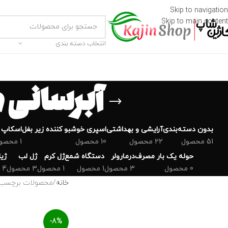
Skip to navigation
Skip to main content
انتخاب دسته بندی
آبرسانی 
بدون دسته‌بندی
‌آرایشی و بهداشتی
اسپری خوشبو کننده زیر بغل
اسکاپ 
51 محصول
22 محصول
10 محصول
1 محصول
حوله یک بار مصرف
درمارولر
دستگاه شمع
ژل کرم
ژل لب
ژی
0 محصول
3 محصول
1 محصول
1 محصول
3 محصول
4 محصول
خانه
محصولات برچسب خ
-8%