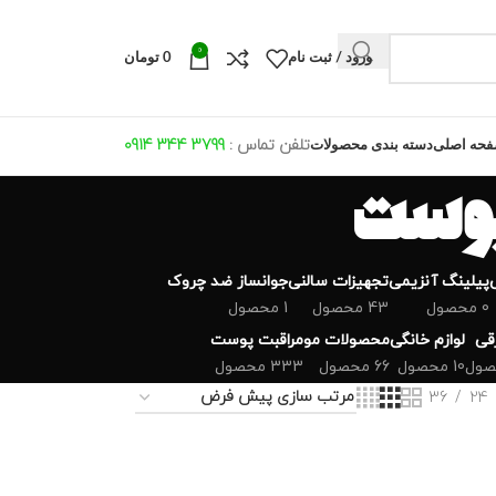
0
ورود / ثبت نام
0
تومان
تلفن تماس :
799 344 0914
3
حه اصلی
دسته بندی محصولات
 پوست
پیلینگ آنزیمی
تجهیزات سالنی
جوانساز ضد چروک
0 محصول
43 محصول
1 محصول
رقی
لوازم خانگی
محصولات مو
مراقبت پوست
10 محصول
66 محصول
333 محصول
36
24