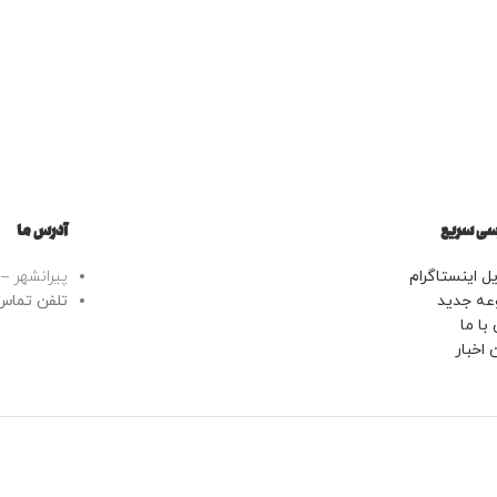
ی سریع
آدرس ما
ل اینستاگرام
پیرانشهر – خ
عه جدید
تلفن تماس: 43443799
با ما
 اخبار