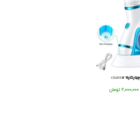
رهcnaier4*1
2,000,000
تومان