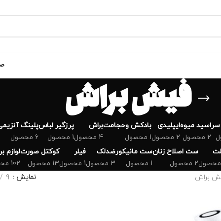
صف
فیش براش
سر
اسید میوه
ایپلیدی
بادکش وحجامت
براش
پرزگیر لباس
پلینگ آنزیمی
2 محصول
2 محصول
1 محصول
4 محصول
1 محصول
6 محصول
لت
ست اصلاح زنان
ست مانیکور
ضدلک
فیلر
کوکتل صورت
لوازم ب
2 محصول
1 محصول
3 محصول
1 محصول
13 محصول
102 محصول
ش براش
نمایش
9