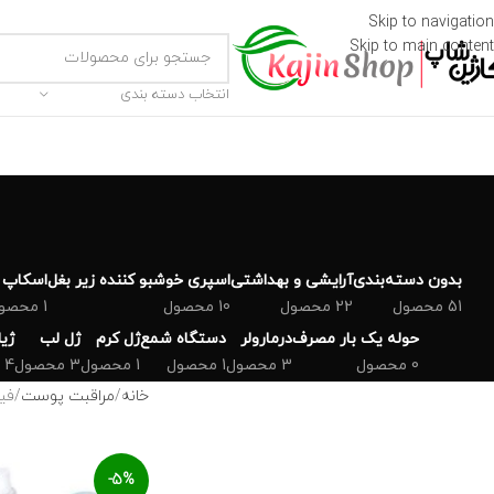
Skip to navigation
Skip to main content
انتخاب دسته بندی
بدون دسته‌بندی
‌آرایشی و بهداشتی
اسپری خوشبو کننده زیر بغل
اسکاپ 
51 محصول
22 محصول
10 محصول
1 محصول
حوله یک بار مصرف
درمارولر
دستگاه شمع
ژل کرم
ژل لب
ژی
0 محصول
3 محصول
1 محصول
1 محصول
3 محصول
4 محصول
خانه
مراقبت پوست
فی
-5%