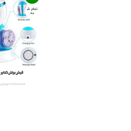
تمام ش
ده
فیش براش کنایر چهار کا
2,100,000
تومان