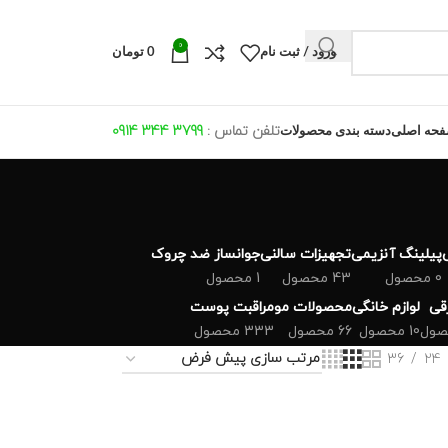
0
ورود / ثبت نام
0
تومان
تلفن تماس :
799 344 0914
3
حه اصلی
دسته بندی محصولات
پیلینگ آنزیمی
تجهیزات سالنی
جوانساز ضد چروک
0 محصول
43 محصول
1 محصول
رقی
لوازم خانگی
محصولات مو
مراقبت پوست
10 محصول
66 محصول
333 محصول
36
24