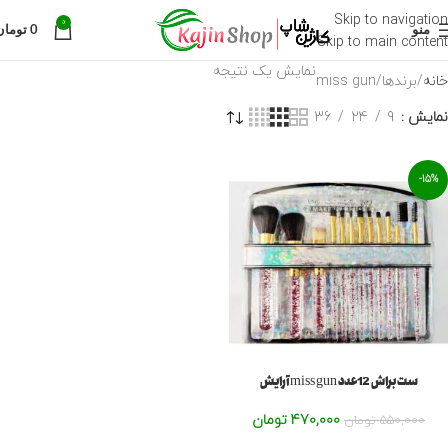
Skip to navigation
0
منو
0
تومان
Skip to main content
نمایش یک نتیجه
خانه
برندها
miss gun
نمایش
9
24
36
-15%
ست براش 12عدد miss gun آرایش
470,000
تومان
550,000
تومان