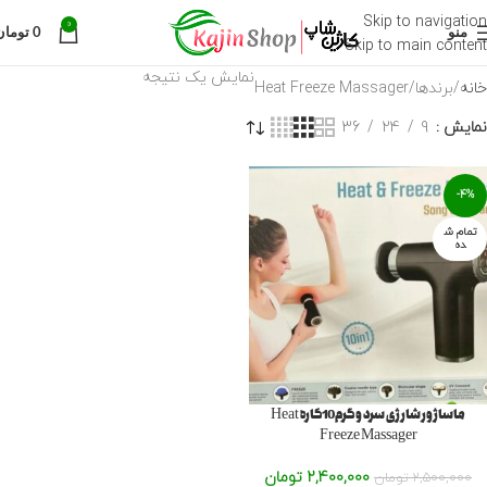
Skip to navigation
0
منو
0
تومان
Skip to main content
نمایش یک نتیجه
خانه
برندها
Heat Freeze Massager
نمایش
9
24
36
-4%
تمام ش
ده
ماساژور شارژی سرد و گرم10کاره Heat
Freeze Massager
2,400,000
تومان
2,500,000
تومان