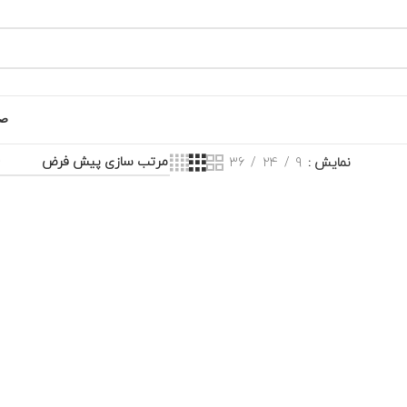
صف
نمایش
9
24
36