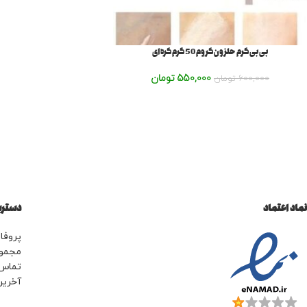
بی بی کرم حلزون کروم 50 گرم کره ای
550,000
تومان
600,000
تومان
نماد اعتماد
دسترس
پروفای
مجمو
تماس 
آخرین