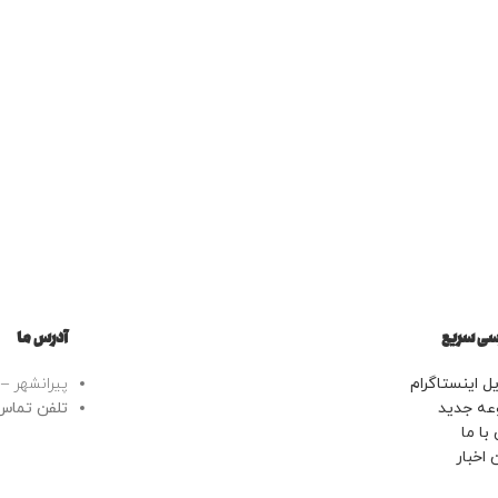
ی سریع
آدرس ما
ل اینستاگرام
پیرانشهر – خ
عه جدید
تلفن تماس: 43443799
با ما
 اخبار