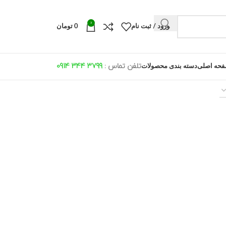
0
ورود / ثبت نام
0
تومان
تلفن تماس :
799 344 0914
3
حه اصلی
دسته بندی محصولات