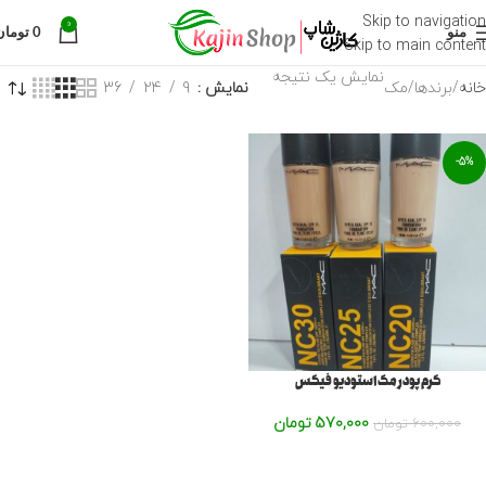
Skip to navigation
0
منو
0
تومان
Skip to main content
نمایش یک نتیجه
خانه
برندها
مک
نمایش
9
24
36
-5%
کرم پودر مک استودیو فیکس
570,000
تومان
600,000
تومان