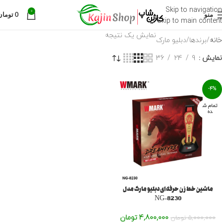
Skip to navigation
0
منو
0
تومان
Skip to main content
نمایش یک نتیجه
خانه
برندها
دبلیو مارک
نمایش
9
24
36
-4%
تمام ش
ده
ماشین خط زن حرفه ای دبلیو مارک مدل
NG-8230
4,800,000
تومان
5,000,000
تومان