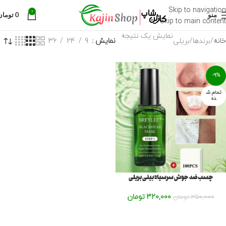
Skip to navigation
0
منو
0
تومان
Skip to main content
نمایش یک نتیجه
خانه
برندها
بریلی
نمایش
9
24
36
-9%
تمام ش
ده
چسب ضد جوش سرسیاه بینی بریلی
320,000
تومان
350,000
تومان