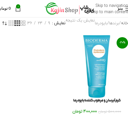
Skip to navigation
0
منو
0
تومان
Skip to main content
نمایش یک نتیجه
خانه
برندها
بایودرما
نمایش
9
24
36
-20%
کرم آبرسان و مرطوب کننده بایودرما
400,000
تومان
500,000
تومان